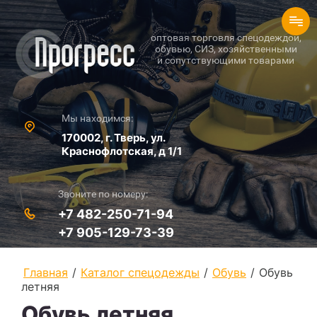
оптовая торговля спецодеждой,
обувью, СИЗ, хозяйственными
и сопутствующими товарами
Мы находимся:
170002, г. Тверь, ул.
Краснофлотская, д 1/1
Звоните по номеру:
+7 482-250-71-94
+7 905-129-73-39
Главная
/
Каталог спецодежды
/
Обувь
/
Обувь
летняя
Обувь летняя