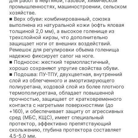
для работ в нефтяной, газовой, химической
промышленностях, машиностроении, сельском
хозяйстве.
■ Верх обуви: комбинированный, союзка
выполнена из натуральной кожи (юфть яловая
толщиной 2,0 мм), а высокое голенище из
трехслойной кирзы, что дополнительно
защищает ноги от внешних воздействий.
Ремешок для регулировки объема голенища
надежно фиксирует сапог на ноге.
■ Подносок: жесткий термопластичный,
хорошо сохраняют упругие свойства обуви.
■ Подошва: ПУ-ТПУ, двухцветная, внутренний
слой из облегченного и амортизирующего
полиуретана, ходовой слой из более плотного
термополиуретана, обладает повышенной
прочностью, защищает от кратковременного
контакта с нагретыми поверхностями (до
+160), и обеспечивает защиту от агрессивных
сред (МБС, КЩС), имеет специальный
протектор, эффективно препятствующий
скольжению, глубина протектора составляет
4,5-5,0 мм.